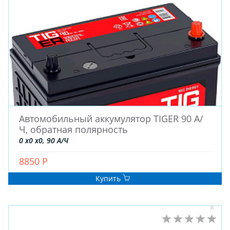
ШТАМПОВАНЫЕ
ДЛЯ ГРУЗОВЫХ АВТО
ДЛЯ ГРУЗОВЫХ АВТО
ДЛЯ ЛЕГКОВЫХ АВТО
ШИНЫ
ДИСКИ
Автомобильный аккумулятор TIGER 90 А/
АККУМУЛЯТОРЫ
Ч, обратная полярность
0 x0 x0, 90 А/Ч
8850 Р
Купить