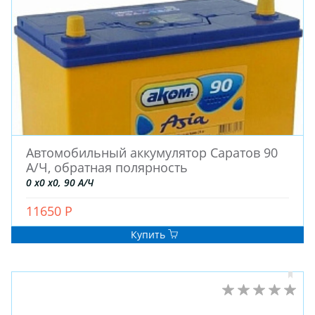
Автомобильный аккумулятор Саратов 90
А/Ч, обратная полярность
ЗИМНИЕ
0 x0 x0, 90 А/Ч
ЛЕТНИЕ
11650 Р
ВСЕСЕЗОННЫЕ
ДЛЯ ГРУЗОВЫХ АВТО
Купить
ДЛЯ СПЕЦТЕХНИКИ
ЛИТЫЕ