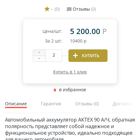
-
(0)
Отзывы
(0)
5 200.00
Р
Цена/шт:
За
2
шт:
10400
р
КУПИТЬ
Купить в 1 клик
в избранное
Описание
Гарантия
Отзывы
(0)
Доставка и 
Автомобильный аккумулятор АКТЕХ 90 А/Ч, обратная
полярность представляет собой надежное и
функциональное устройство, идеально подходящее
для вашего автомобиля.