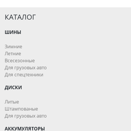
ЗИМНИЕ
КАТАЛОГ
ЛЕТНИЕ
ВСЕСЕЗОННЫЕ
ДЛЯ ГРУЗОВЫХ АВТО
ШИНЫ
ДЛЯ СПЕЦТЕХНИКИ
Зимние
Летние
ЛИТЫЕ
Всесезонные
ШТАМПОВАНЫЕ
Для грузовых авто
ДЛЯ ГРУЗОВЫХ АВТО
Для спецтехники
ДИСКИ
ДЛЯ ГРУЗОВЫХ АВТО
Литые
ДЛЯ ЛЕГКОВЫХ АВТО
Штампованые
Для грузовых авто
ШИНЫ
АККУМУЛЯТОРЫ
ДИСКИ