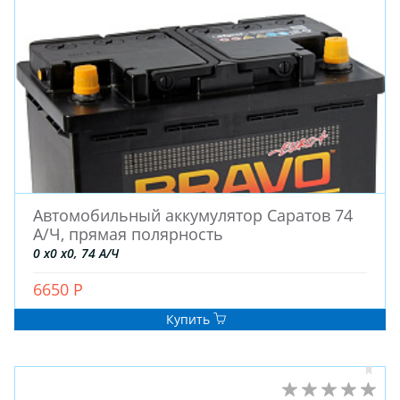
Автомобильный аккумулятор Саратов 74
А/Ч, прямая полярность
ЗИМНИЕ
0 x0 x0, 74 А/Ч
ЛЕТНИЕ
ВСЕСЕЗОННЫЕ
6650 Р
ДЛЯ ГРУЗОВЫХ АВТО
Купить
ДЛЯ СПЕЦТЕХНИКИ
ЛИТЫЕ