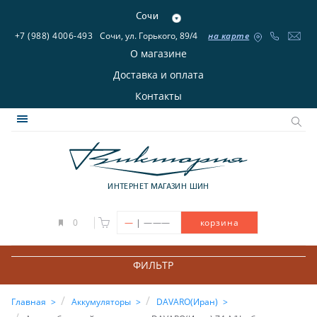
Сочи
+7 (988) 4006-493
Сочи, ул. Горького, 89/4
на карте
О магазине
Доставка и оплата
Контакты
ИНТЕРНЕТ МАГАЗИН ШИН
|
0
—
———
корзина
ФИЛЬТР
Главная
Аккумуляторы
DAVARO(Иран)