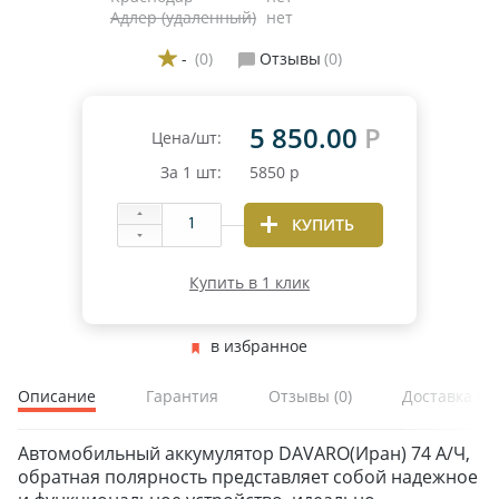
Адлер (удаленный)
нет
-
(0)
Отзывы
(0)
5 850.00
Р
Цена/шт:
За
1
шт:
5850
р
КУПИТЬ
Купить в 1 клик
в избранное
Описание
Гарантия
Отзывы
(0)
Доставка и 
Автомобильный аккумулятор DAVARO(Иран) 74 А/Ч,
обратная полярность представляет собой надежное