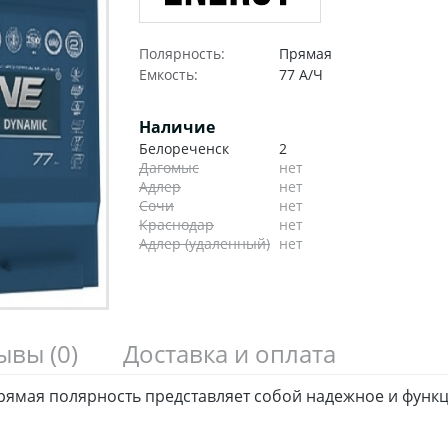
Полярность:
Прямая
Емкость:
77 А/Ч
Наличие
Белореченск
2
Дагомыс
нет
Адлер
нет
Сочи
нет
Краснодар
нет
Адлер (удаленный)
нет
зывы
(0)
Доставка и оплата
прямая полярность представляет собой надежное и функ