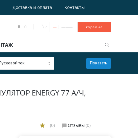
е
Доставка и оплата
Контакты
|
0
—
———
корзина
НТАЖ
Пусковой ток
Показать
ОТКРЫТЬ
ЯТОР ENERGY 77 А/Ч,
-
(0)
Отзывы
(0)