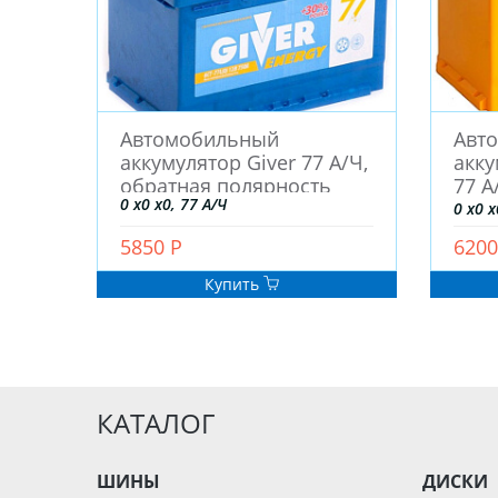
Автомобильный
Авт
аккумулятор Giver 77 А/Ч,
акку
обратная полярность
77 А
0 x0 x0, 77 А/Ч
пол
0 x0 x
5850 Р
6200
Купить
КАТАЛОГ
ШИНЫ
ДИСКИ