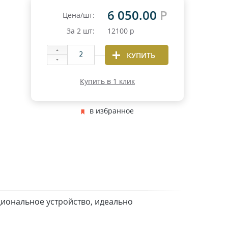
6 050.00
Р
Цена/шт:
За
2
шт:
12100
р
КУПИТЬ
Купить в 1 клик
в избранное
циональное устройство, идеально