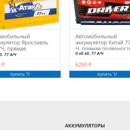
омобильный
Автомобильный
мулятор Ярославль
аккумулятор Китай 77
/Ч, прямая
Ч, прямая полярност
0 x0 x0, 77 А/Ч
ярность
0, 77 А/Ч
 Р
6250 Р
Купить
Купить
АККУМУЛЯТОРЫ