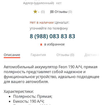
Адлер (удаленный)
нет
-
(0)
Отзывы
(0)
Нет в наличии
Цена/шт:
уточняйте по телефону
ЗИМНИЕ
8 (988) 083 83 83
ЛЕТНИЕ
в избранное
ВСЕСЕЗОННЫЕ
ДЛЯ ГРУЗОВЫХ АВТО
Описание
Гарантия
Отзывы
(0)
Доставка и 
ДЛЯ СПЕЦТЕХНИКИ
Автомобильный аккумулятор Feon 190 А/Ч, прямая
полярность представляет собой надежное и
ЛИТЫЕ
функциональное устройство, идеально подходящее
ШТАМПОВАНЫЕ
для вашего автомобиля.
ДЛЯ ГРУЗОВЫХ АВТО
Характеристики:
Полярность: Прямая;
Емкость: 190 А/Ч;
ДЛЯ ГРУЗОВЫХ АВТО