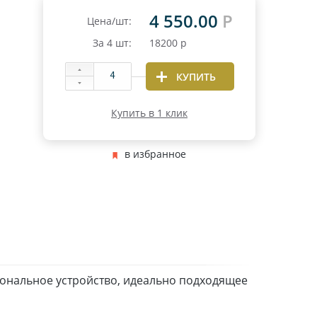
4 550.00
Р
Цена/шт:
За
4
шт:
18200
р
КУПИТЬ
Купить в 1 клик
в избранное
иональное устройство, идеально подходящее