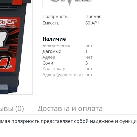
Полярность:
Прямая
Емкость:
60 А/Ч
Наличие
Белореченск
нет
Дагомыс
1
Адлер
нет
Сочи
3
Краснодар
нет
Адлер (удаленный)
нет
зывы
(0)
Доставка и оплата
рямая полярность представляет собой надежное и функц