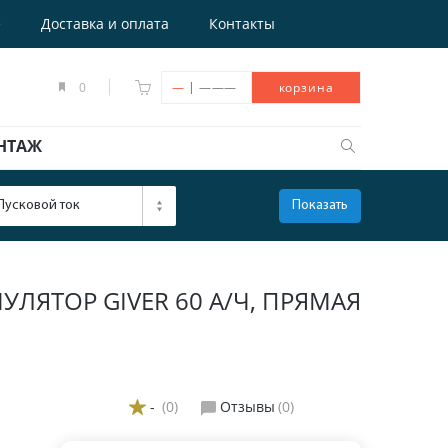
е
Доставка и оплата
Контакты
|
0
—
———
корзина
НТАЖ
Пусковой ток
Показать
ОТКРЫТЬ
ЯТОР GIVER 60 А/Ч, ПРЯМАЯ
-
(0)
Отзывы
(0)