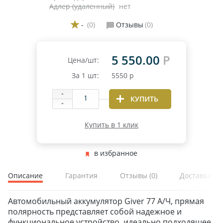
Адлер (удаленный)
нет
-
(0)
Отзывы
(0)
5 550.00
Р
Цена/шт:
За
1
шт:
5550
р
КУПИТЬ
Купить в 1 клик
в избранное
Описание
Гарантия
Отзывы
(0)
Доставка и 
Автомобильный аккумулятор Giver 77 А/Ч, прямая
полярность представляет собой надежное и
функциональное устройство, идеально подходящее