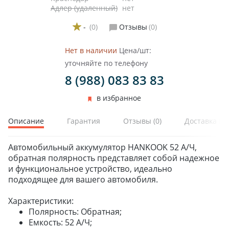
Адлер (удаленный)
нет
-
(0)
Отзывы
(0)
Нет в наличии
Цена/шт:
уточняйте по телефону
ЗИМНИЕ
8 (988) 083 83 83
ЛЕТНИЕ
в избранное
ВСЕСЕЗОННЫЕ
ДЛЯ ГРУЗОВЫХ АВТО
Описание
Гарантия
Отзывы
(0)
Доставка и 
ДЛЯ СПЕЦТЕХНИКИ
Автомобильный аккумулятор HANKOOK 52 А/Ч,
обратная полярность представляет собой надежное
ЛИТЫЕ
и функциональное устройство, идеально
ШТАМПОВАНЫЕ
подходящее для вашего автомобиля.
ДЛЯ ГРУЗОВЫХ АВТО
Характеристики:
Полярность: Обратная;
Емкость: 52 А/Ч;
ДЛЯ ГРУЗОВЫХ АВТО