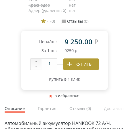
Краснодар
нет
Адлер (удаленный)
нет
-
(0)
Отзывы
(0)
9 250.00
Р
Цена/шт:
За
1
шт:
9250
р
ЗИМНИЕ
КУПИТЬ
ЛЕТНИЕ
ВСЕСЕЗОННЫЕ
Купить в 1 клик
ДЛЯ ГРУЗОВЫХ АВТО
ДЛЯ СПЕЦТЕХНИКИ
в избранное
Описание
Гарантия
Отзывы
(0)
Доставка и 
ЛИТЫЕ
ШТАМПОВАНЫЕ
Автомобильный аккумулятор HANKOOK 72 А/Ч,
ДЛЯ ГРУЗОВЫХ АВТО