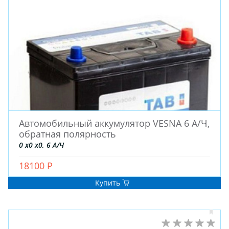
Автомобильный аккумулятор VESNA 6 А/Ч,
обратная полярность
ЗИМНИЕ
0 x0 x0, 6 А/Ч
ЛЕТНИЕ
ВСЕСЕЗОННЫЕ
18100 Р
ДЛЯ ГРУЗОВЫХ АВТО
Купить
ДЛЯ СПЕЦТЕХНИКИ
ЛИТЫЕ