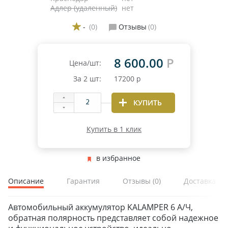
Адлер (удаленный)
нет
-
(0)
Отзывы
(0)
8 600.00
Р
Цена/шт:
За
2
шт:
17200
р
КУПИТЬ
Купить в 1 клик
в избранное
Описание
Гарантия
Отзывы
(0)
Доставка и 
Автомобильный аккумулятор KALAMPER 6 А/Ч,
обратная полярность представляет собой надежное