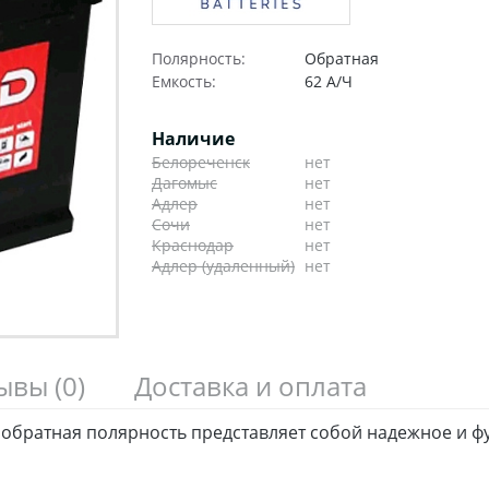
Полярность:
Обратная
Емкость:
62 А/Ч
Наличие
Белореченск
нет
Дагомыс
нет
Адлер
нет
Сочи
нет
Краснодар
нет
Адлер (удаленный)
нет
зывы
(0)
Доставка и оплата
обратная полярность представляет собой надежное и ф