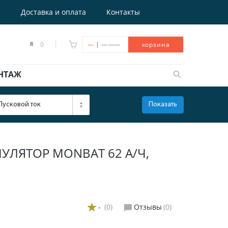
е
Доставка и оплата
Контакты
|
0
—
———
корзина
НТАЖ
Пусковой ток
Показать
ОТКРЫТЬ
ЛЯТОР MONBAT 62 А/Ч,
-
(0)
Отзывы
(0)