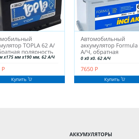
омобильный
Автомобильный
мулятор TOPLA 62 А/
аккумулятор Formula
братная полярность
А/Ч, обратная
м x175 мм x190 мм, 62 А/Ч
полярность
0 x0 x0, 62 А/Ч
 Р
7650 Р
Купить
Купить
АККУМУЛЯТОРЫ