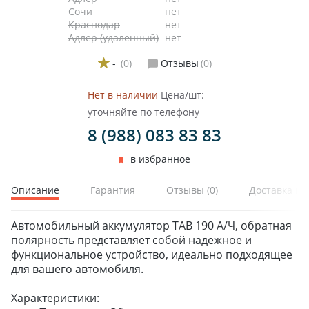
Сочи
нет
Краснодар
нет
Адлер (удаленный)
нет
-
(0)
Отзывы
(0)
Нет в наличии
Цена/шт:
уточняйте по телефону
ЗИМНИЕ
8 (988) 083 83 83
ЛЕТНИЕ
ВСЕСЕЗОННЫЕ
в избранное
ДЛЯ ГРУЗОВЫХ АВТО
ДЛЯ СПЕЦТЕХНИКИ
Описание
Гарантия
Отзывы
(0)
Доставка и 
Автомобильный аккумулятор TAB 190 А/Ч, обратная
ЛИТЫЕ
полярность представляет собой надежное и
ШТАМПОВАНЫЕ
функциональное устройство, идеально подходящее
ДЛЯ ГРУЗОВЫХ АВТО
для вашего автомобиля.
Характеристики: