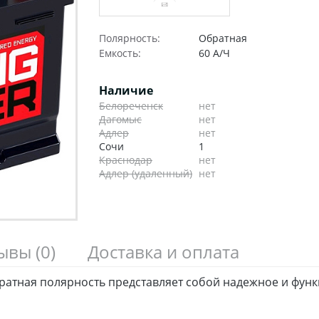
Полярность:
Обратная
Емкость:
60 А/Ч
Наличие
Белореченск
нет
Дагомыс
нет
Адлер
нет
Сочи
1
Краснодар
нет
Адлер (удаленный)
нет
зывы
(0)
Доставка и оплата
братная полярность представляет собой надежное и фун