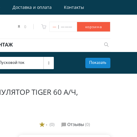
е
Доставка и оплата
Контакты
|
0
—
———
корзина
НТАЖ
Пусковой ток
Показать
ОТКРЫТЬ
ЯТОР TIGER 60 А/Ч,
-
(0)
Отзывы
(0)