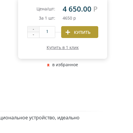
4 650.00
Р
Цена/шт:
За
1
шт:
4650
р
КУПИТЬ
Купить в 1 клик
в избранное
кциональное устройство, идеально