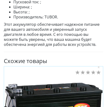
Пусковой ток: ;
ВСЕСЕЗОННЫЕ
Ширина: ;
ДЛЯ ГРУЗОВЫХ АВТО
Высота: ;
ДЛЯ СПЕЦТЕХНИКИ
Производитель: TUBOR.
Этот аккумулятор обеспечивает надежное питание
для вашего автомобиля и уверенный запуск
ЛИТЫЕ
двигателя в любое время. С его помощью вы
ШТАМПОВАНЫЕ
можете быть уверены, что ваша машина будет
ДЛЯ ГРУЗОВЫХ АВТО
обеспечена энергией для работы всех устройств.
Схожие товары
ДЛЯ ГРУЗОВЫХ АВТО
ДЛЯ ЛЕГКОВЫХ АВТО
ШИНЫ
ДИСКИ
АККУМУЛЯТОРЫ