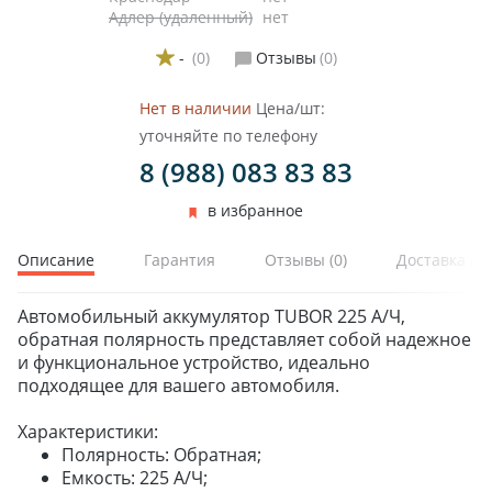
Адлер (удаленный)
нет
-
(0)
Отзывы
(0)
Нет в наличии
Цена/шт:
уточняйте по телефону
8 (988) 083 83 83
в избранное
Описание
Гарантия
Отзывы
(0)
Доставка и 
Автомобильный аккумулятор TUBOR 225 А/Ч,
обратная полярность представляет собой надежное
и функциональное устройство, идеально
подходящее для вашего автомобиля.
Характеристики:
ЗИМНИЕ
Полярность: Обратная;
ЛЕТНИЕ
Емкость: 225 А/Ч;