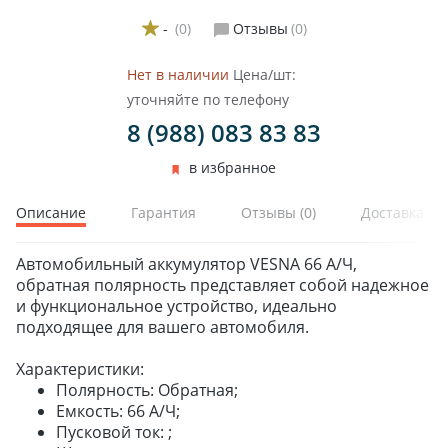
-
(0)
Отзывы
(0)
Нет в наличии
Цена/шт:
уточняйте по телефону
8 (988) 083 83 83
ЗИМНИЕ
ЛЕТНИЕ
в избранное
ВСЕСЕЗОННЫЕ
ДЛЯ ГРУЗОВЫХ АВТО
Описание
Гарантия
Отзывы
(0)
Доставка и 
ДЛЯ СПЕЦТЕХНИКИ
Автомобильный аккумулятор VESNA 66 А/Ч,
обратная полярность представляет собой надежное
и функциональное устройство, идеально
ЛИТЫЕ
подходящее для вашего автомобиля.
ШТАМПОВАНЫЕ
ДЛЯ ГРУЗОВЫХ АВТО
Характеристики:
Полярность: Обратная;
Емкость: 66 А/Ч;
ДЛЯ ГРУЗОВЫХ АВТО
Пусковой ток: ;