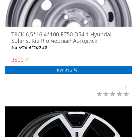
ВСЕСЕЗОННЫЕ
ДЛЯ ГРУЗОВЫХ АВТО
ДЛЯ СПЕЦТЕХНИКИ
ТЗСК 6,5*16 4*100 ET50 D54,1 Hyundai
Solaris, Kia Rio черный Автодиск
ЛИТЫЕ
6.5 /R16 4*100 50
ШТАМПОВАНЫЕ
ДЛЯ ГРУЗОВЫХ АВТО
3500 Р
Купить
ДЛЯ ГРУЗОВЫХ АВТО
ДЛЯ ЛЕГКОВЫХ АВТО
ШИНЫ
ДИСКИ
АККУМУЛЯТОРЫ