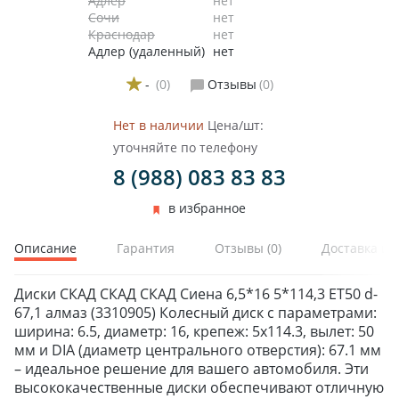
Адлер
нет
Сочи
нет
Краснодар
нет
Адлер (удаленный)
нет
-
(0)
Отзывы
(0)
Нет в наличии
Цена/шт:
уточняйте по телефону
8 (988) 083 83 83
в избранное
Описание
Гарантия
Отзывы
(0)
Доставка и 
Диски СКАД СКАД СКАД Сиена 6,5*16 5*114,3 ET50 d-
67,1 алмаз (3310905) Колесный диск с параметрами:
ширина: 6.5, диаметр: 16, крепеж: 5x114.3, вылет: 50
мм и DIA (диаметр центрального отверстия): 67.1 мм
– идеальное решение для вашего автомобиля. Эти
высококачественные диски обеспечивают отличную