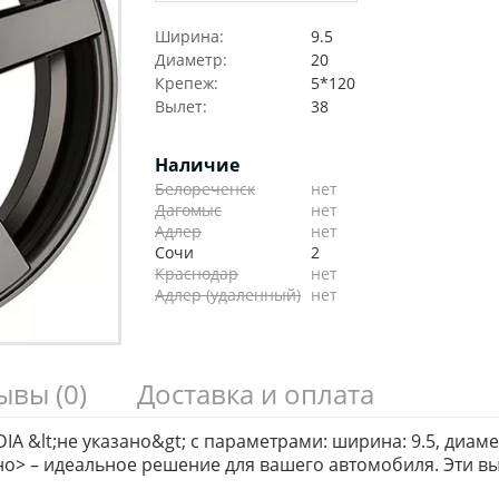
Ширина:
9.5
Диаметр:
20
Крепеж:
5*120
Вылет:
38
Наличие
Белореченск
нет
Дагомыс
нет
Адлер
нет
Сочи
2
Краснодар
нет
Адлер (удаленный)
нет
зывы
(0)
Доставка и оплата
A &lt;не указано&gt; с параметрами: ширина: 9.5, диамет
ано> – идеальное решение для вашего автомобиля. Эти 