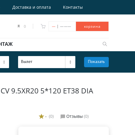
е
Доставка и оплата
Контакты
|
0
—
———
корзина
НТАЖ
Вылет
Показать
ОТКРЫТЬ
 9.5XR20 5*120 ET38 DIA
-
(0)
Отзывы
(0)