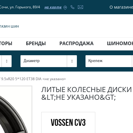
О магазин
Сочи, ул. Горького, 89/4
на карте
АГАЗИН ШИН
ТОРЫ
БРЕНДЫ
РАСПРОДАЖА
ШИНОМО
Диаметр
Крепеж
9.5xR20 5*120 ET38 DIA <не указано>
ЛИТЫЕ КОЛЕСНЫЕ ДИСКИ CV
&LT;НЕ УКАЗАНО&GT;