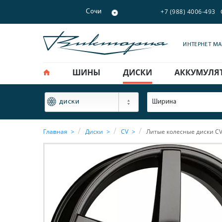
+7 (988) 4006-493
Сочи
ИНТЕРНЕТ М
ШИНЫ
ДИСКИ
АККУМУЛЯ
ФИЛЬТР
Ширина
диски
Главная
Диски
CV
Литые колесные диски CV 