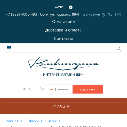
Сочи
+7 (988) 4006-493
Сочи, ул. Горького, 89/4
на карте
О магазине
Доставка и оплата
Контакты
ИНТЕРНЕТ МАГАЗИН ШИН
|
0
—
———
корзина
ФИЛЬТР
Главная
Диски
iFree