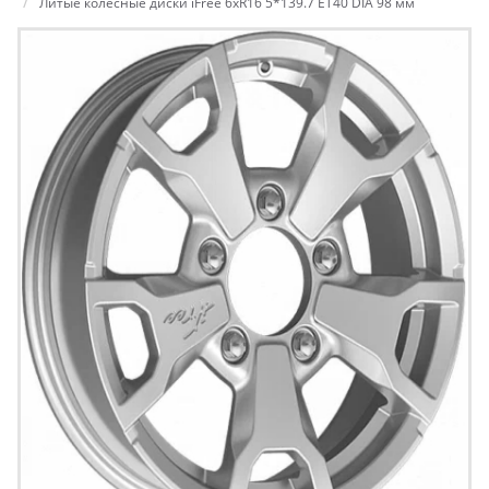
Литые колесные диски iFree 6xR16 5*139.7 ET40 DIA 98 мм