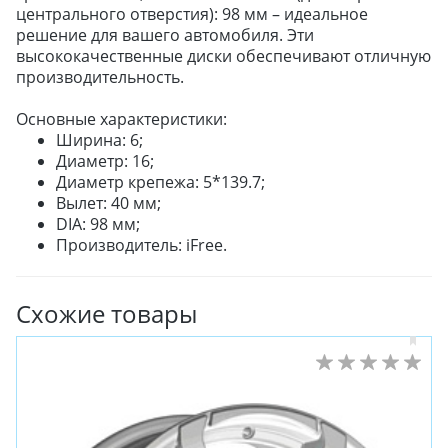
центрального отверстия): 98 мм – идеальное
ЛЕТНИЕ
решение для вашего автомобиля. Эти
ВСЕСЕЗОННЫЕ
высококачественные диски обеспечивают отличную
ДЛЯ ГРУЗОВЫХ АВТО
производительность.
ДЛЯ СПЕЦТЕХНИКИ
Основные характеристики:
Ширина: 6;
Диаметр: 16;
ЛИТЫЕ
Диаметр крепежа: 5*139.7;
ШТАМПОВАНЫЕ
Вылет: 40 мм;
ДЛЯ ГРУЗОВЫХ АВТО
DIA: 98 мм;
Производитель: iFree.
ДЛЯ ГРУЗОВЫХ АВТО
Схожие товары
ДЛЯ ЛЕГКОВЫХ АВТО
ШИНЫ
ДИСКИ
АККУМУЛЯТОРЫ