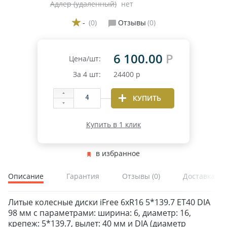
Адлер (удаленный)
нет
-
(0)
Отзывы
(0)
6 100.00
Р
Цена/шт:
За
4
шт:
24400
р
КУПИТЬ
Купить в 1 клик
в избранное
Описание
Гарантия
Отзывы
(0)
Доставка и 
Литые колесные диски iFree 6xR16 5*139.7 ET40 DIA
98 мм с параметрами: ширина: 6, диаметр: 16,
ЗИМНИЕ
крепеж: 5*139.7, вылет: 40 мм и DIA (диаметр