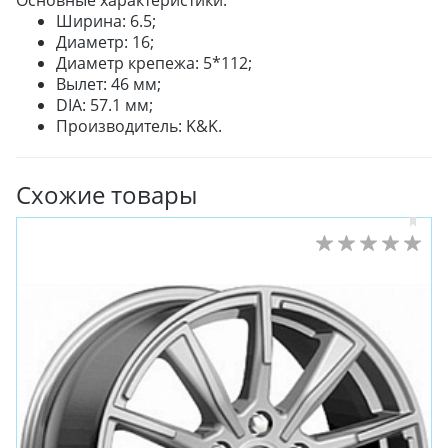
Основные характеристики:
Ширина: 6.5;
Диаметр: 16;
Диаметр крепежа: 5*112;
Вылет: 46 мм;
DIA: 57.1 мм;
Производитель: K&K.
ЗИМНИЕ
Схожие товары
ЛЕТНИЕ
ВСЕСЕЗОННЫЕ
ДЛЯ ГРУЗОВЫХ АВТО
ДЛЯ СПЕЦТЕХНИКИ
ЛИТЫЕ
ШТАМПОВАНЫЕ
ДЛЯ ГРУЗОВЫХ АВТО