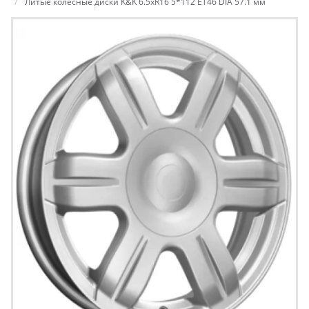
Литые колесные диски K&K 6.5xR16 5*112 ET46 DIA 57.1 мм