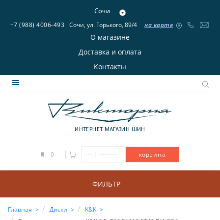
Сочи
+7 (988) 4006-493
Сочи, ул. Горького, 89/4
на карте
О магазине
Доставка и оплата
Контакты
ИНТЕРНЕТ МАГАЗИН ШИН
|
0
—
———
корзина
ФИЛЬТР
Главная
Диски
K&K