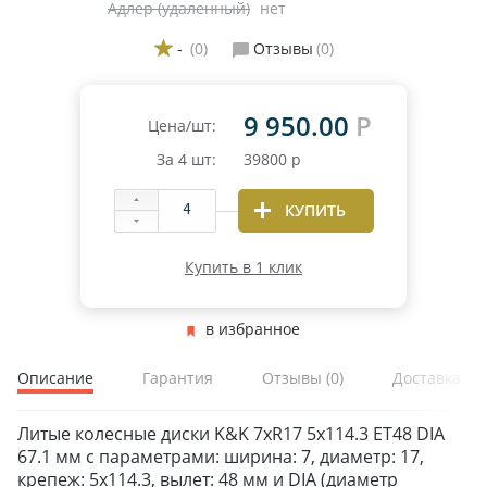
Адлер (удаленный)
нет
-
(0)
Отзывы
(0)
9 950.00
Р
Цена/шт:
За
4
шт:
39800
р
ЗИМНИЕ
КУПИТЬ
ЛЕТНИЕ
ВСЕСЕЗОННЫЕ
Купить в 1 клик
ДЛЯ ГРУЗОВЫХ АВТО
ДЛЯ СПЕЦТЕХНИКИ
в избранное
Описание
Гарантия
Отзывы
(0)
Доставка и 
ЛИТЫЕ
ШТАМПОВАНЫЕ
Литые колесные диски K&K 7xR17 5x114.3 ET48 DIA
ДЛЯ ГРУЗОВЫХ АВТО
67.1 мм с параметрами: ширина: 7, диаметр: 17,
крепеж: 5x114.3, вылет: 48 мм и DIA (диаметр