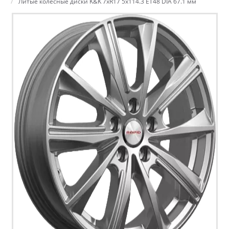
Литые колесные диски K&K 7xR17 5x114.3 ET48 DIA 67.1 мм