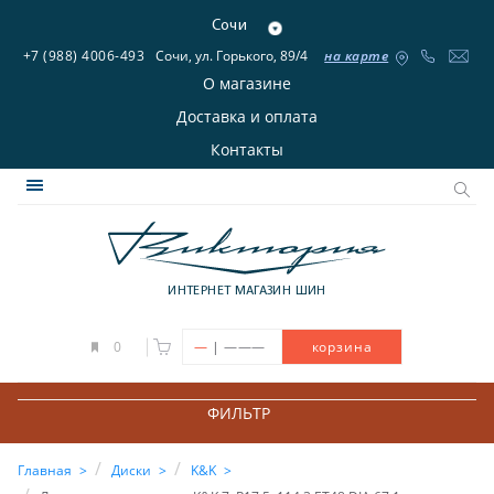
Сочи
+7 (988) 4006-493
Сочи, ул. Горького, 89/4
на карте
О магазине
Доставка и оплата
Контакты
ИНТЕРНЕТ МАГАЗИН ШИН
|
0
—
———
корзина
ФИЛЬТР
Главная
Диски
K&K