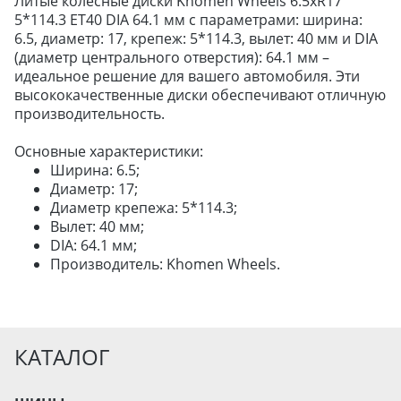
Литые колесные диски Khomen Wheels 6.5xR17
5*114.3 ET40 DIA 64.1 мм с параметрами: ширина:
6.5, диаметр: 17, крепеж: 5*114.3, вылет: 40 мм и DIA
ДЛЯ ГРУЗОВЫХ АВТО
(диаметр центрального отверстия): 64.1 мм –
ДЛЯ ЛЕГКОВЫХ АВТО
идеальное решение для вашего автомобиля. Эти
высококачественные диски обеспечивают отличную
производительность.
ШИНЫ
Основные характеристики:
ДИСКИ
Ширина: 6.5;
АККУМУЛЯТОРЫ
Диаметр: 17;
Диаметр крепежа: 5*114.3;
Вылет: 40 мм;
DIA: 64.1 мм;
Производитель: Khomen Wheels.
КАТАЛОГ