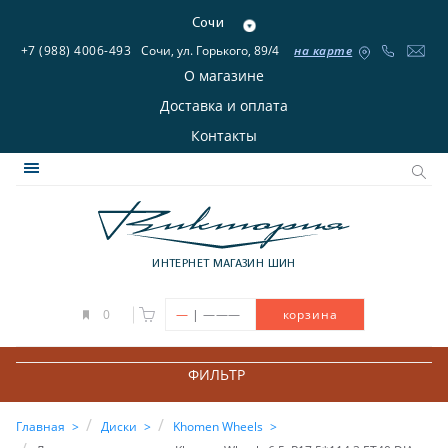
Сочи
+7 (988) 4006-493
Сочи, ул. Горького, 89/4
на карте
О магазине
Доставка и оплата
Контакты
ИНТЕРНЕТ МАГАЗИН ШИН
|
0
—
———
корзина
ФИЛЬТР
Главная
Диски
Khomen Wheels