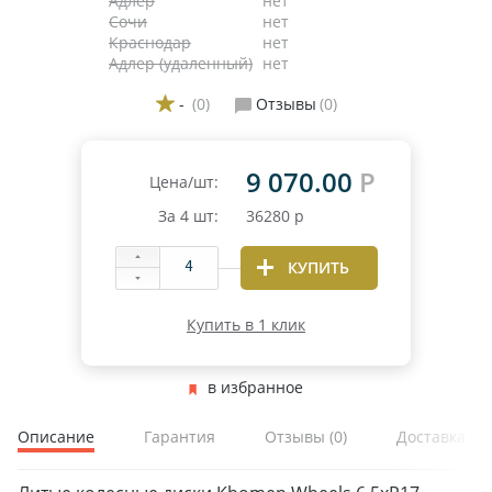
Адлер
нет
Сочи
нет
Краснодар
нет
Адлер (удаленный)
нет
-
(0)
Отзывы
(0)
9 070.00
Р
Цена/шт:
За
4
шт:
36280
р
ЗИМНИЕ
ЛЕТНИЕ
КУПИТЬ
ВСЕСЕЗОННЫЕ
ДЛЯ ГРУЗОВЫХ АВТО
Купить в 1 клик
ДЛЯ СПЕЦТЕХНИКИ
в избранное
ЛИТЫЕ
Описание
Гарантия
Отзывы
(0)
Доставка и 
ШТАМПОВАНЫЕ
ДЛЯ ГРУЗОВЫХ АВТО