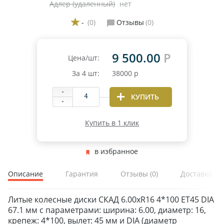
Адлер (удаленный)
нет
-
(0)
Отзывы
(0)
9 500.00
Р
Цена/шт:
За
4
шт:
38000
р
КУПИТЬ
Купить в 1 клик
в избранное
Описание
Гарантия
Отзывы
(0)
Доставка и 
Литые колесные диски СКАД 6.00xR16 4*100 ET45 DIA
67.1 мм с параметрами: ширина: 6.00, диаметр: 16,
ЗИМНИЕ
крепеж: 4*100, вылет: 45 мм и DIA (диаметр