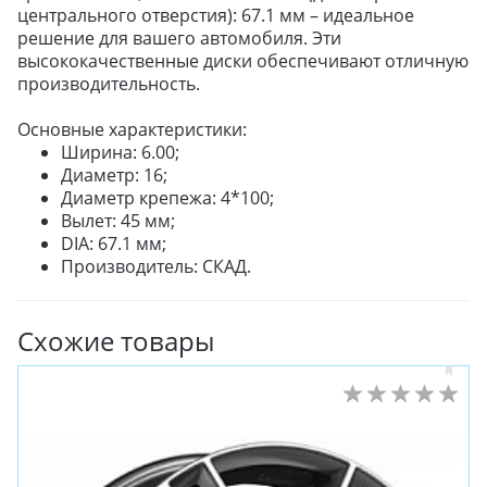
центрального отверстия): 67.1 мм – идеальное
ЛЕТНИЕ
решение для вашего автомобиля. Эти
ВСЕСЕЗОННЫЕ
высококачественные диски обеспечивают отличную
ДЛЯ ГРУЗОВЫХ АВТО
производительность.
ДЛЯ СПЕЦТЕХНИКИ
Основные характеристики:
Ширина: 6.00;
Диаметр: 16;
ЛИТЫЕ
Диаметр крепежа: 4*100;
ШТАМПОВАНЫЕ
Вылет: 45 мм;
ДЛЯ ГРУЗОВЫХ АВТО
DIA: 67.1 мм;
Производитель: СКАД.
ДЛЯ ГРУЗОВЫХ АВТО
Схожие товары
ДЛЯ ЛЕГКОВЫХ АВТО
ШИНЫ
ДИСКИ
АККУМУЛЯТОРЫ