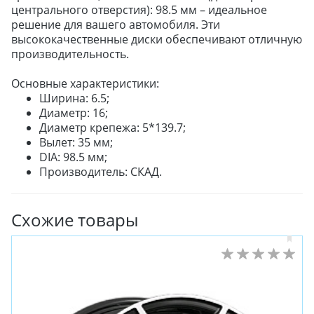
центрального отверстия): 98.5 мм – идеальное
ЛЕТНИЕ
решение для вашего автомобиля. Эти
ВСЕСЕЗОННЫЕ
высококачественные диски обеспечивают отличную
ДЛЯ ГРУЗОВЫХ АВТО
производительность.
ДЛЯ СПЕЦТЕХНИКИ
Основные характеристики:
Ширина: 6.5;
Диаметр: 16;
ЛИТЫЕ
Диаметр крепежа: 5*139.7;
ШТАМПОВАНЫЕ
Вылет: 35 мм;
ДЛЯ ГРУЗОВЫХ АВТО
DIA: 98.5 мм;
Производитель: СКАД.
ДЛЯ ГРУЗОВЫХ АВТО
Схожие товары
ДЛЯ ЛЕГКОВЫХ АВТО
ШИНЫ
ДИСКИ
АККУМУЛЯТОРЫ