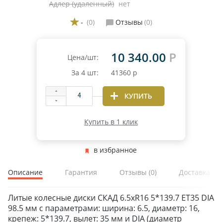
Адлер (удаленный)
нет
-
(0)
Отзывы
(0)
10 340.00
Р
Цена/шт:
За
4
шт:
41360
р
КУПИТЬ
Купить в 1 клик
в избранное
Описание
Гарантия
Отзывы
(0)
Доставка и 
Литые колесные диски СКАД 6.5xR16 5*139.7 ET35 DIA
98.5 мм с параметрами: ширина: 6.5, диаметр: 16,
ЗИМНИЕ
крепеж: 5*139.7, вылет: 35 мм и DIA (диаметр