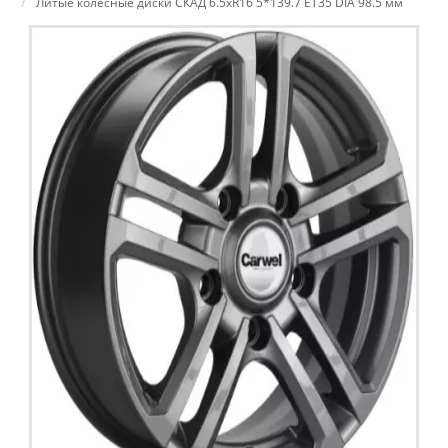
Литые колесные диски СКАД 6.5xR16 5*139.7 ET35 DIA 98.5 мм