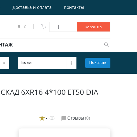
е
Доставка и оплата
Контакты
|
0
—
———
корзина
НТАЖ
Вылет
Показать
ОТКРЫТЬ
КАД 6XR16 4*100 ET50 DIA
-
(0)
Отзывы
(0)