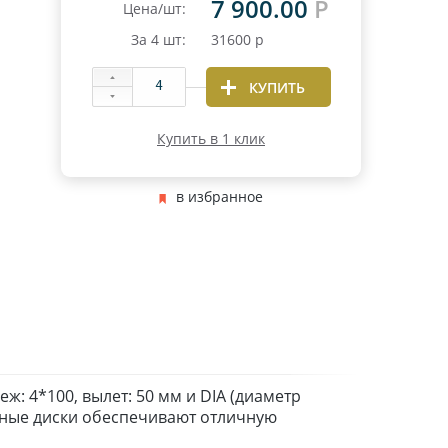
7 900.00
Р
Цена/шт:
За
4
шт:
31600
р
КУПИТЬ
Купить в 1 клик
в избранное
ж: 4*100, вылет: 50 мм и DIA (диаметр
енные диски обеспечивают отличную