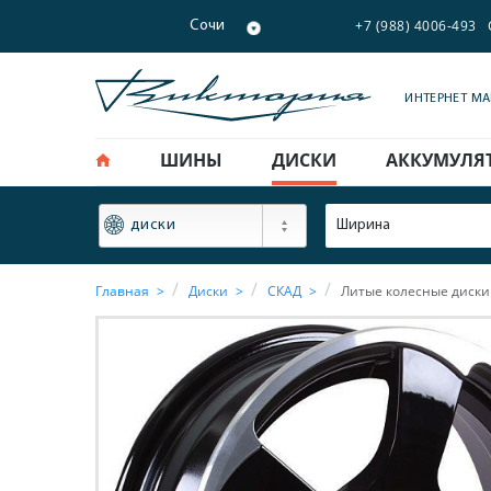
+7 (988) 4006-493
Сочи
ИНТЕРНЕТ М
ШИНЫ
ДИСКИ
АККУМУЛЯ
ФИЛЬТР
Ширина
диски
Главная
Диски
СКАД
Литые колесные диски 