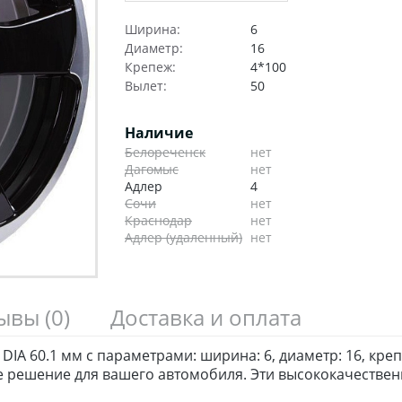
Ширина:
6
Диаметр:
16
Крепеж:
4*100
Вылет:
50
Наличие
Белореченск
нет
Дагомыс
нет
Адлер
4
Сочи
нет
Краснодар
нет
Адлер (удаленный)
нет
зывы
(0)
Доставка и оплата
IA 60.1 мм с параметрами: ширина: 6, диаметр: 16, крепе
ное решение для вашего автомобиля. Эти высококачеств