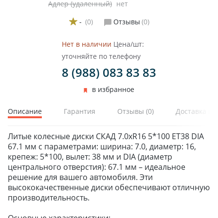
Адлер (удаленный)
нет
-
(0)
Отзывы
(0)
Нет в наличии
Цена/шт:
уточняйте по телефону
ЗИМНИЕ
8 (988) 083 83 83
ЛЕТНИЕ
ВСЕСЕЗОННЫЕ
в избранное
ДЛЯ ГРУЗОВЫХ АВТО
ДЛЯ СПЕЦТЕХНИКИ
Описание
Гарантия
Отзывы
(0)
Доставка и 
Литые колесные диски СКАД 7.0xR16 5*100 ET38 DIA
ЛИТЫЕ
67.1 мм с параметрами: ширина: 7.0, диаметр: 16,
ШТАМПОВАНЫЕ
крепеж: 5*100, вылет: 38 мм и DIA (диаметр
ДЛЯ ГРУЗОВЫХ АВТО
центрального отверстия): 67.1 мм – идеальное
решение для вашего автомобиля. Эти
высококачественные диски обеспечивают отличную
производительность.
ДЛЯ ГРУЗОВЫХ АВТО
ДЛЯ ЛЕГКОВЫХ АВТО