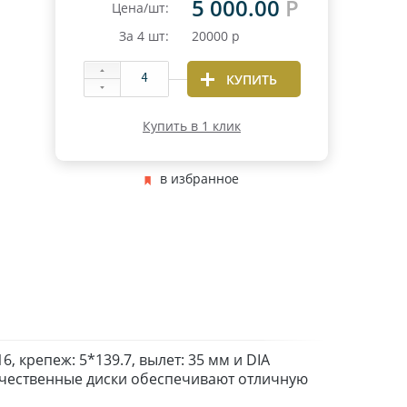
5 000.00
Р
Цена/шт:
За
4
шт:
20000
р
КУПИТЬ
Купить в 1 клик
в избранное
, крепеж: 5*139.7, вылет: 35 мм и DIA
качественные диски обеспечивают отличную