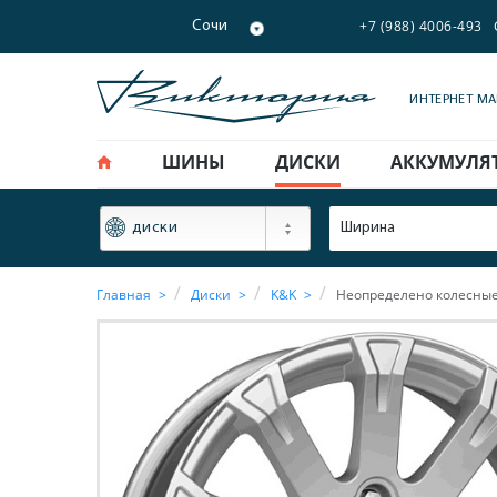
+7 (988) 4006-493
Сочи
ИНТЕРНЕТ М
ШИНЫ
ДИСКИ
АККУМУЛЯ
ФИЛЬТР
Ширина
диски
Главная
Диски
K&K
Неопределено колесные 