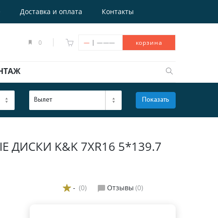
е
Доставка и оплата
Контакты
|
0
—
———
корзина
НТАЖ
Вылет
Показать
ОТКРЫТЬ
 ДИСКИ K&K 7XR16 5*139.7
-
(0)
Отзывы
(0)