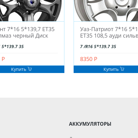
нт 7*16 5*139,7 ЕТ35
Уаз-Патриот 7*16 5*1
лмаз черный Диск
ЕТ35 108,5 ауди силь
6 5*139.7 35
7 /R16 5*139.7 35
 Р
8350 Р
Купить
Купить
АККУМУЛЯТОРЫ