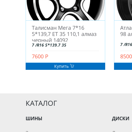
Талисман Мега 7*16
Атла
5*139,7 ЕТ 35 110,1 алмаз
98 а
черный 14092
7 /R1
7 /R16 5*139.7 35
7600 Р
8500
Купить
КАТАЛОГ
ШИНЫ
ДИСКИ