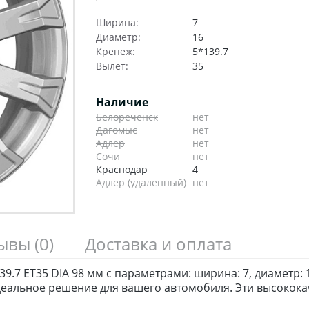
Ширина:
7
Диаметр:
16
Крепеж:
5*139.7
Вылет:
35
Наличие
Белореченск
нет
Дагомыс
нет
Адлер
нет
Сочи
нет
Краснодар
4
Адлер (удаленный)
нет
зывы
(0)
Доставка и оплата
7 ET35 DIA 98 мм с параметрами: ширина: 7, диаметр: 16
 идеальное решение для вашего автомобиля. Эти высоко