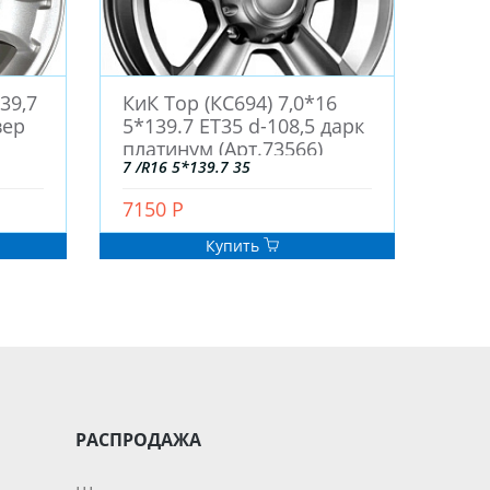
39,7
КиК Top (КС694) 7,0*16
вер
5*139.7 ET35 d-108,5 дарк
платинум (Арт.73566)
7 /R16 5*139.7 35
7150 Р
Купить
РАСПРОДАЖА