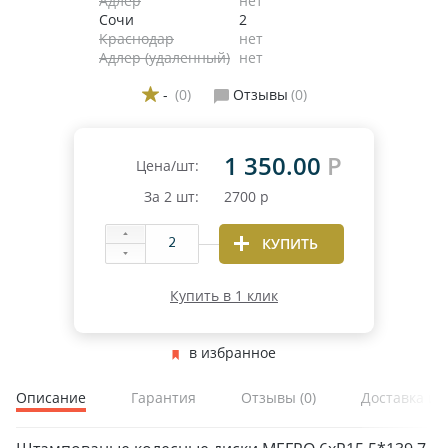
Адлер
нет
Сочи
2
Краснодар
нет
Адлер (удаленный)
нет
-
(0)
Отзывы
(0)
1 350.00
Р
Цена/шт:
За
2
шт:
2700
р
КУПИТЬ
Купить в 1 клик
в избранное
Описание
Гарантия
Отзывы
(0)
Доставка и 