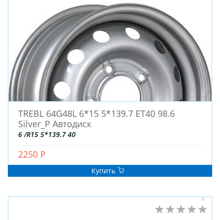
TREBL 64G48L 6*15 5*139.7 ЕТ40 98.6
Silver_P Автодиск
ЗИМНИЕ
6 /R15 5*139.7 40
ЛЕТНИЕ
ВСЕСЕЗОННЫЕ
2250 Р
ДЛЯ ГРУЗОВЫХ АВТО
Купить
ДЛЯ СПЕЦТЕХНИКИ
ЛИТЫЕ