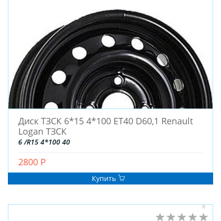
ШТАМПОВАНЫЕ
ДЛЯ ГРУЗОВЫХ АВТО
ДЛЯ ГРУЗОВЫХ АВТО
ДЛЯ ЛЕГКОВЫХ АВТО
ШИНЫ
ДИСКИ
Диск ТЗСК 6*15 4*100 ET40 D60,1 Renault
АККУМУЛЯТОРЫ
Logan ТЗСК
6 /R15 4*100 40
2800 Р
Купить