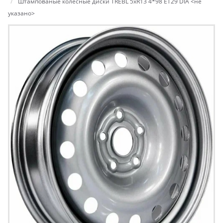
Штампованые колесные диски TREBL 5xR13 4*98 ET29 DIA <не
указано>