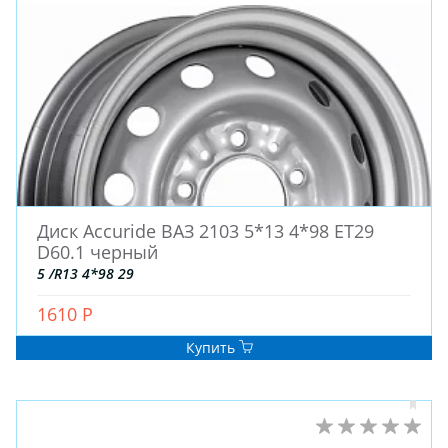
ЗИМНИЕ
ЛЕТНИЕ
ВСЕСЕЗОННЫЕ
ДЛЯ ГРУЗОВЫХ АВТО
ДЛЯ СПЕЦТЕХНИКИ
ЛИТЫЕ
ШТАМПОВАНЫЕ
Диск Accuride ВАЗ 2103 5*13 4*98 ET29
D60.1 черный
ДЛЯ ГРУЗОВЫХ АВТО
5 /R13 4*98 29
1610 Р
ДЛЯ ГРУЗОВЫХ АВТО
ДЛЯ ЛЕГКОВЫХ АВТО
Купить
ШИНЫ
ДИСКИ