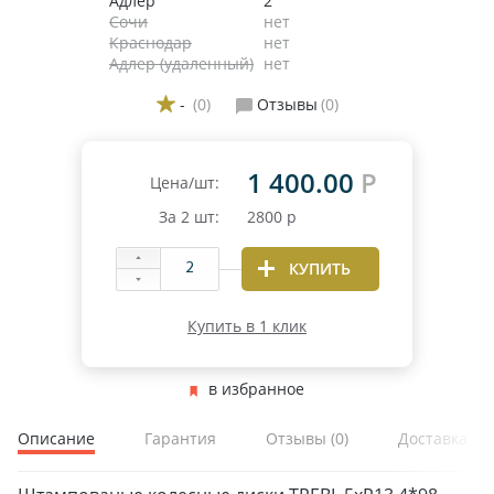
Адлер
2
Сочи
нет
Краснодар
нет
Адлер (удаленный)
нет
-
(0)
Отзывы
(0)
1 400.00
Р
Цена/шт:
За
2
шт:
2800
р
КУПИТЬ
Купить в 1 клик
в избранное
Описание
Гарантия
Отзывы
(0)
Доставка и 