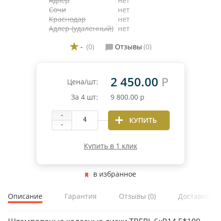
Адлер
нет
Сочи
нет
Краснодар
нет
Адлер (удаленный)
нет
-
(0)
Отзывы
(0)
2 450.00
Р
Цена/шт:
За
4
шт:
9 800.00
р
ЗИМНИЕ
ЛЕТНИЕ
КУПИТЬ
ВСЕСЕЗОННЫЕ
ДЛЯ ГРУЗОВЫХ АВТО
Купить в 1 клик
ДЛЯ СПЕЦТЕХНИКИ
в избранное
ЛИТЫЕ
Описание
Гарантия
Отзывы
(0)
Доставка и 
ШТАМПОВАНЫЕ
ДЛЯ ГРУЗОВЫХ АВТО