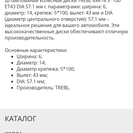
Штампованые колесные диски TREBL 6xR14 5*100
ET43 DIA 57.1 мм с параметрами: ширина: 6,
диаметр: 14, крепеж: 5*100, вылет: 43 мм и DIA
ДЛЯ ГРУЗОВЫХ АВТО
(диаметр центрального отверстия): 57.1 мм –
ДЛЯ ЛЕГКОВЫХ АВТО
идеальное решение для вашего автомобиля. Эти
высококачественные диски обеспечивают отличную
производительность.
ШИНЫ
Основные характеристики:
ДИСКИ
Ширина: 6;
АККУМУЛЯТОРЫ
Диаметр: 14;
Диаметр крепежа: 5*100;
Вылет: 43 мм;
DIA: 57.1 мм;
Производитель: TREBL.
КАТАЛОГ