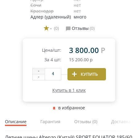
Сочи
нет
Краснодар
нет
Адлер (удаленный)
много
-
(0)
Отзывы
(0)
3 800.00
Р
Цена/шт:
За
4
шт:
15 200.00
р
КУПИТЬ
Купить в 1 клик
в избранное
Описание
Гарантия
Отзывы
(0)
Доставка и 
Летние шины Altenzo (Китай) SPORT EQUATOR 185/60