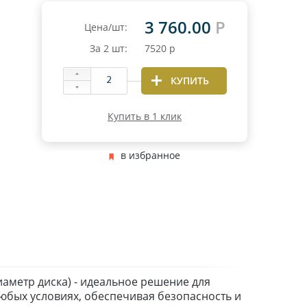
3 760.00
Р
Цена/шт:
За
2
шт:
7520
р
КУПИТЬ
Купить в 1 клик
в избранное
иаметр диска) - идеальное решение для
юбых условиях, обеспечивая безопасность и