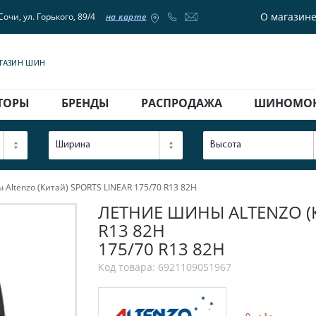
О магазин
Сочи, ул. Горького, 89/4
на карте
АГАЗИН ШИН
ТОРЫ
БРЕНДЫ
РАСПРОДАЖА
ШИНОМО
Ширина
Высота
Altenzo (Китай) SPORTS LINEAR 175/70 R13 82H
ЛЕТНИЕ ШИНЫ ALTENZO (К
R13 82H
175/70 R13 82H
Код товара: 6921109051967