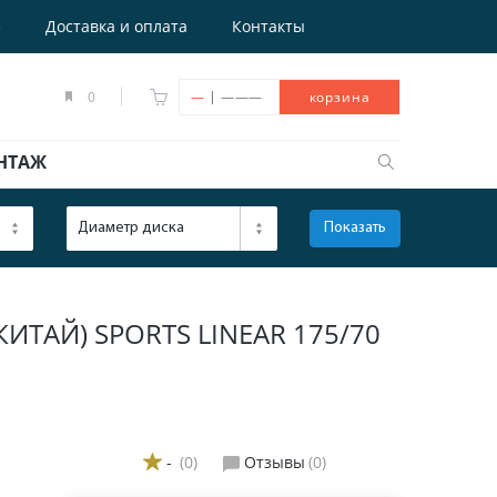
е
Доставка и оплата
Контакты
|
0
—
———
корзина
НТАЖ
Диаметр диска
Показать
ОТКРЫТЬ
ИТАЙ) SPORTS LINEAR 175/70
-
(0)
Отзывы
(0)