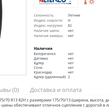
Сезонность:
Летние
Индекс скорости:
H
Индекс нагрузки:
82
Наличие шипа:
нет
Наличие камеры:
нет
Наличие
Белореченск
нет
Дагомыс
нет
Адлер
нет
Сочи
нет
Краснодар
нет
Адлер (удаленный)
2
зывы
(0)
Доставка и оплата
75/70 R13 82H с размерами 175/70/13 (ширина, высота, д
 шины обеспечивают отличное сцепление с дорогой в л