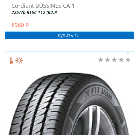
Cordiant BUSSINES CA-1
225/70 R15C 112 (B2)R
ШИНЫ
8960 Р
ДИСКИ
АККУМУЛЯТОРЫ
Купить