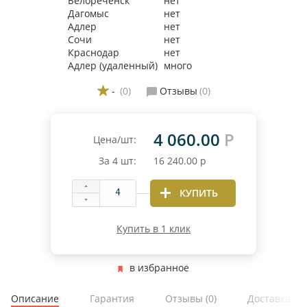
Белореченск
нет
Дагомыс
нет
Адлер
нет
Сочи
нет
Краснодар
нет
Адлер (удаленный)
много
-
(0)
Отзывы
(0)
4 060.00
Р
Цена/шт:
За
4
шт:
16 240.00
р
КУПИТЬ
Купить в 1 клик
в избранное
Описание
Гарантия
Отзывы
(0)
Доставка и 