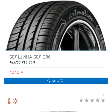
ЗИМНИЕ
БЕЛШИНА БЕЛ 286
ЛЕТНИЕ
185/60 R15 84H
ВСЕСЕЗОННЫЕ
4040 Р
ДЛЯ ГРУЗОВЫХ АВТО
ДЛЯ СПЕЦТЕХНИКИ
Купить
ЛИТЫЕ
ШТАМПОВАНЫЕ
ДЛЯ ГРУЗОВЫХ АВТО