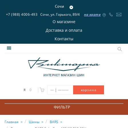
Сочи
+7 (988) 4006-493
Сочи, ул. Горького, 89/4
на карте
О магазине
Доставка и оплата
Контакты
ИНТЕРНЕТ МАГАЗИН ШИН
|
0
—
———
корзина
ФИЛЬТР
Главная
Шины
BARS