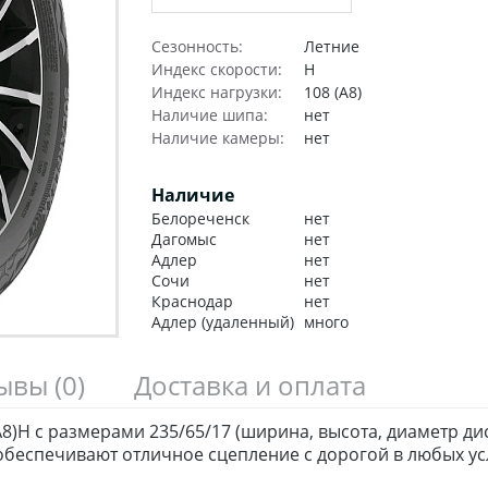
Сезонность:
Летние
Индекс скорости:
H
Индекс нагрузки:
108 (A8)
Наличие шипа:
нет
Наличие камеры:
нет
Наличие
Белореченск
нет
Дагомыс
нет
Адлер
нет
Сочи
нет
Краснодар
нет
Адлер (удаленный)
много
зывы
(0)
Доставка и оплата
(A8)H с размерами 235/65/17 (ширина, высота, диаметр д
беспечивают отличное сцепление с дорогой в любых ус