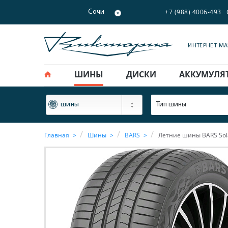
+7 (988) 4006-493
Сочи
ИНТЕРНЕТ М
ШИНЫ
ДИСКИ
АККУМУЛЯ
ФИЛЬТР
Тип шины
шины
Главная
Шины
BARS
Летние шины BARS Sola