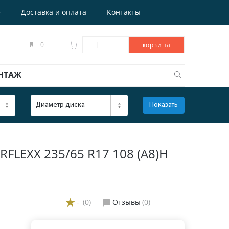
е
Доставка и оплата
Контакты
|
0
—
———
корзина
НТАЖ
Диаметр диска
Показать
ОТКРЫТЬ
LEXX 235/65 R17 108 (A8)H
-
(0)
Отзывы
(0)