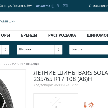
О магазин
Сочи, ул. Горького, 89/4
на карте
АГАЗИН ШИН
ТОРЫ
БРЕНДЫ
РАСПРОДАЖА
ШИНОМО
Ширина
Высота
rflexx 235/65 R17 108 (A8)H
ЛЕТНИЕ ШИНЫ BARS SOLARF
235/65 R17 108 (A8)H
Код товара: 4680617432591