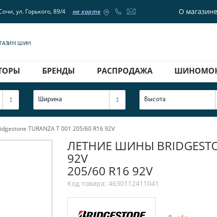
О магазин
Сочи, ул. Горького, 89/4
на карте
АГАЗИН ШИН
ТОРЫ
БРЕНДЫ
РАСПРОДАЖА
ШИНОМО
Ширина
Высота
dgestone TURANZA T 001 205/60 R16 92V
ЛЕТНИЕ ШИНЫ BRIDGESTON
92V
205/60 R16 92V
Код товара: 4630112411041