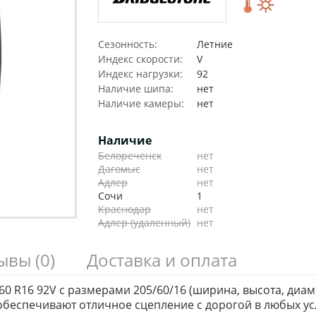
Сезонность:
Летние
Индекс скорости:
V
Индекс нагрузки:
92
Наличие шипа:
нет
Наличие камеры:
нет
Наличие
Белореченск
нет
Дагомыс
нет
Адлер
нет
Сочи
1
Краснодар
нет
Адлер (удаленный)
нет
зывы
(0)
Доставка и оплата
60 R16 92V с размерами 205/60/16 (ширина, высота, диам
беспечивают отличное сцепление с дорогой в любых ус