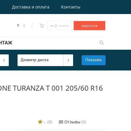
е
Доставка и оплата
Контакты
|
0
—
———
корзина
НТАЖ
Диаметр диска
Показать
ОТКРЫТЬ
E TURANZA T 001 205/60 R16
-
(0)
Отзывы
(0)