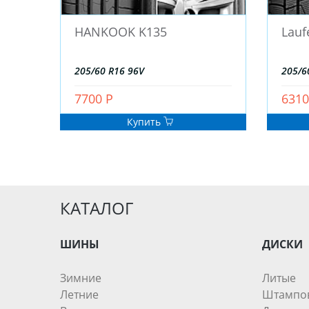
HANKOOK K135
Lauf
205/60 R16 96V
205/6
7700 Р
6310
Купить
КАТАЛОГ
ШИНЫ
ДИСКИ
Зимние
Литые
Летние
Штампо