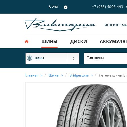
+7 (988) 4006-493
Сочи
ИНТЕРНЕТ М
ШИНЫ
ДИСКИ
АККУМУЛЯ
ФИЛЬТР
Тип шины
шины
Главная
Шины
Bridgestone
Летние шины Bri