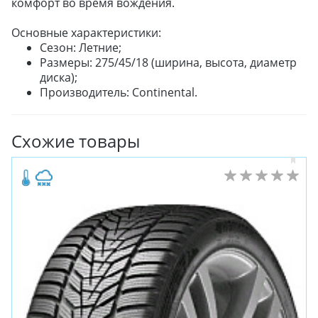
комфорт во время вождения.
Основные характеристики:
Сезон: Летние;
Размеры: 275/45/18 (ширина, высота, диаметр
диска);
Производитель: Continental.
ЗИМНИЕ
ЛЕТНИЕ
Схожие товары
ВСЕСЕЗОННЫЕ
ДЛЯ ГРУЗОВЫХ АВТО
ДЛЯ СПЕЦТЕХНИКИ
ЛИТЫЕ
ШТАМПОВАНЫЕ
ДЛЯ ГРУЗОВЫХ АВТО
ДЛЯ ГРУЗОВЫХ АВТО