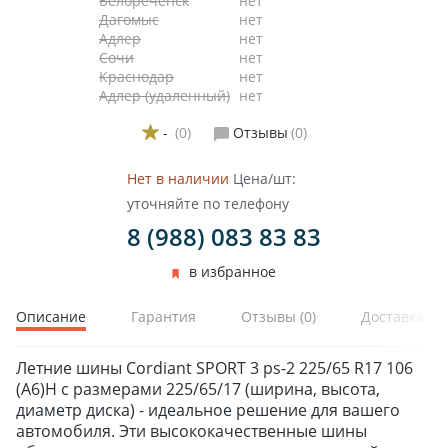
Белореченск
нет
Дагомыс
нет
Адлер
нет
Сочи
нет
Краснодар
нет
Адлер (удаленный)
нет
-
(0)
Отзывы
(0)
Нет в наличии
Цена/шт:
уточняйте по телефону
8 (988) 083 83 83
в избранное
Описание
Гарантия
Отзывы
(0)
Доставка и 
Летние шины Cordiant SPORT 3 ps-2 225/65 R17 106
(A6)H с размерами 225/65/17 (ширина, высота,
диаметр диска) - идеальное решение для вашего
автомобиля. Эти высококачественные шины