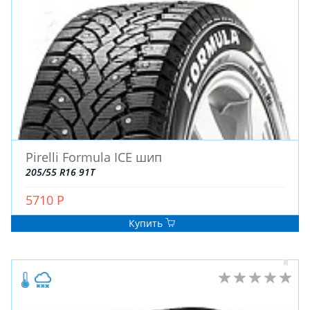
ЗИМНИЕ
Pirelli Formula ICE шип
ЛЕТНИЕ
205/55 R16 91T
ВСЕСЕЗОННЫЕ
5710 Р
ДЛЯ ГРУЗОВЫХ АВТО
ДЛЯ СПЕЦТЕХНИКИ
Купить
ЛИТЫЕ
ШТАМПОВАНЫЕ
ДЛЯ ГРУЗОВЫХ АВТО