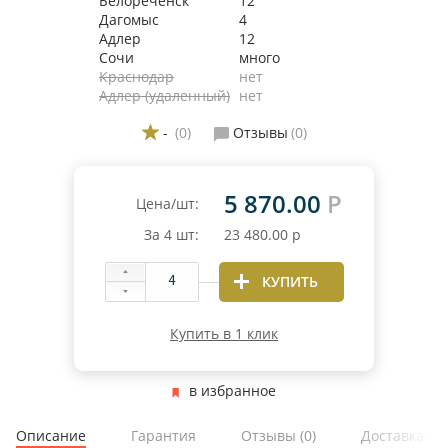
Белореченск
12
Дагомыс
4
Адлер
12
Сочи
много
Краснодар
нет
Адлер (удаленный)
нет
-
(0)
Отзывы
(0)
5 870.00
Р
Цена/шт:
За
4
шт:
23 480.00
р
КУПИТЬ
Купить в 1 клик
в избранное
Описание
Гарантия
Отзывы
(0)
Доставка и 