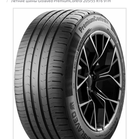
Летние шины Gislaved PremiumControl 205/55 R16 91H