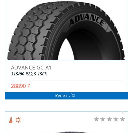
ЗИМНИЕ
ADVANCE GC-A1
ЛЕТНИЕ
315/80 R22,5 156K
ВСЕСЕЗОННЫЕ
28890 Р
ДЛЯ ГРУЗОВЫХ АВТО
ДЛЯ СПЕЦТЕХНИКИ
Купить
ЛИТЫЕ
ШТАМПОВАНЫЕ
ДЛЯ ГРУЗОВЫХ АВТО