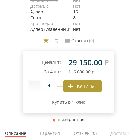
Белореченск
нет
Дагомыс
нет
Адлер
16
Сочи
8
Краснодар
нет
Адлер (удаленный)
нет
-
(0)
Отзывы
(0)
29 150.00
Р
Цена/шт:
За
4
шт:
116 600.00
р
КУПИТЬ
Купить в 1 клик
в избранное
Описание
Гарантия
Отзывы
(0)
Доставка и 