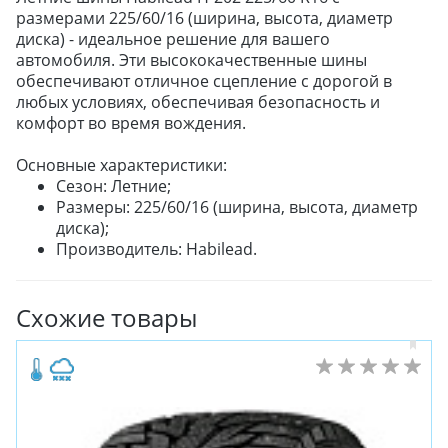
ЛЕТНИЕ
размерами 225/60/16 (ширина, высота, диаметр
ВСЕСЕЗОННЫЕ
диска) - идеальное решение для вашего
ДЛЯ ГРУЗОВЫХ АВТО
автомобиля. Эти высококачественные шины
обеспечивают отличное сцепление с дорогой в
ДЛЯ СПЕЦТЕХНИКИ
любых условиях, обеспечивая безопасность и
комфорт во время вождения.
ЛИТЫЕ
Основные характеристики:
ШТАМПОВАНЫЕ
Сезон: Летние;
ДЛЯ ГРУЗОВЫХ АВТО
Размеры: 225/60/16 (ширина, высота, диаметр
диска);
Производитель: Habilead.
ДЛЯ ГРУЗОВЫХ АВТО
ДЛЯ ЛЕГКОВЫХ АВТО
Схожие товары
ШИНЫ
ДИСКИ
АККУМУЛЯТОРЫ