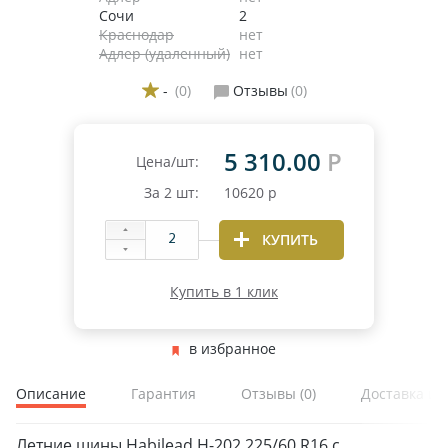
Сочи
2
Краснодар
нет
Адлер (удаленный)
нет
-
(0)
Отзывы
(0)
5 310.00
Р
Цена/шт:
За
2
шт:
10620
р
КУПИТЬ
Купить в 1 клик
в избранное
Описание
Гарантия
Отзывы
(0)
Доставка и 
ЗИМНИЕ
Летние шины Habilead H-202 225/60 R16 с