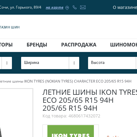
О магазин
Сочи, ул. Горького, 89/4
на карте
АГАЗИН ШИН
ТОРЫ
БРЕНДЫ
РАСПРОДАЖА
ШИНОМО
Ширина
Высота
етние шины IKON TYRES (NOKIAN TYRES) CHARACTER ECO 205/65 R15 94H
ЛЕТНИЕ ШИНЫ IKON TYRES
ECO 205/65 R15 94H
205/65 R15 94H
Код товара: 4680617432072