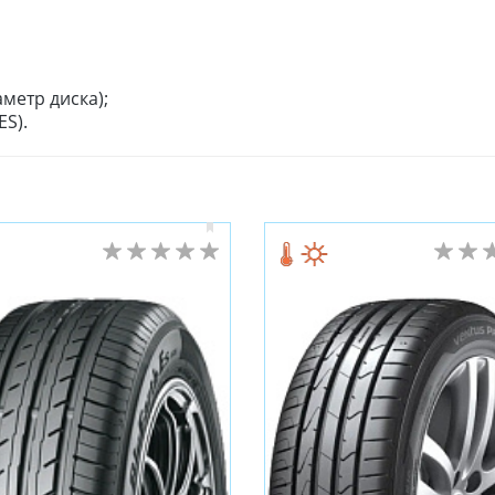
метр диска);
S).