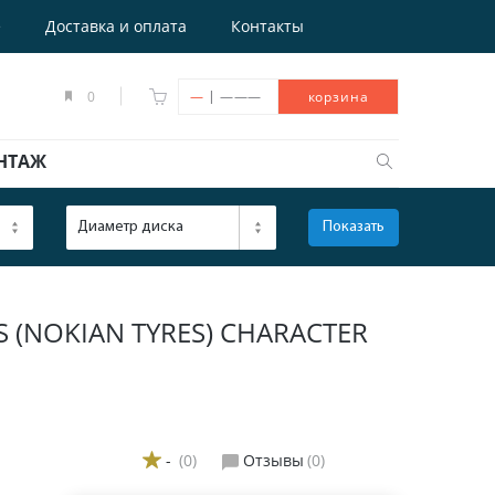
е
Доставка и оплата
Контакты
|
0
—
———
корзина
НТАЖ
Диаметр диска
Показать
ОТКРЫТЬ
 (NOKIAN TYRES) CHARACTER
-
(0)
Отзывы
(0)