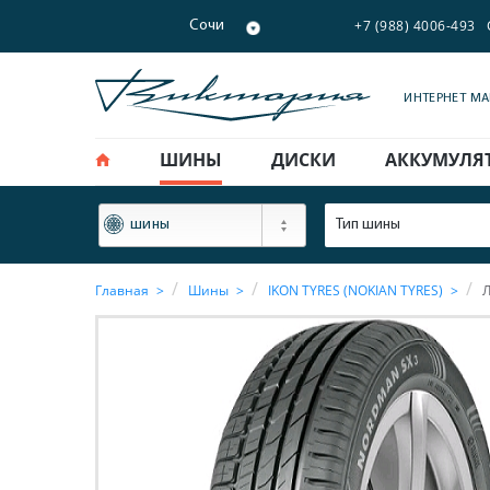
+7 (988) 4006-493
Сочи
ИНТЕРНЕТ М
ШИНЫ
ДИСКИ
АККУМУЛЯ
ФИЛЬТР
Тип шины
шины
Главная
Шины
IKON TYRES (NOKIAN TYRES)
Л