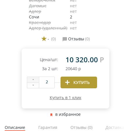
Белореченск
нет
Дагомыс
нет
Адлер
нет
Сочи
2
Краснодар
нет
Адлер (удаленный)
нет
-
(0)
Отзывы
(0)
10 320.00
Р
Цена/шт:
За
2
шт:
20640
р
КУПИТЬ
Купить в 1 клик
в избранное
Описание
Гарантия
Отзывы
(0)
Доставка и 