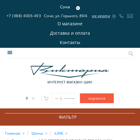
Сочи
+7 (988) 4006-493
Сочи, ул. Горького, 89/4
на карте
О магазине
Доставка и оплата
Контакты
ИНТЕРНЕТ МАГАЗИН ШИН
|
0
—
———
корзина
ФИЛЬТР
Главная
Шины
iLINK