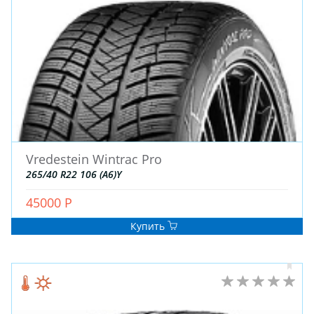
ЗИМНИЕ
Vredestein Wintrac Pro
ЛЕТНИЕ
265/40 R22 106 (A6)Y
ВСЕСЕЗОННЫЕ
45000 Р
ДЛЯ ГРУЗОВЫХ АВТО
ДЛЯ СПЕЦТЕХНИКИ
Купить
ЛИТЫЕ
ШТАМПОВАНЫЕ
ДЛЯ ГРУЗОВЫХ АВТО