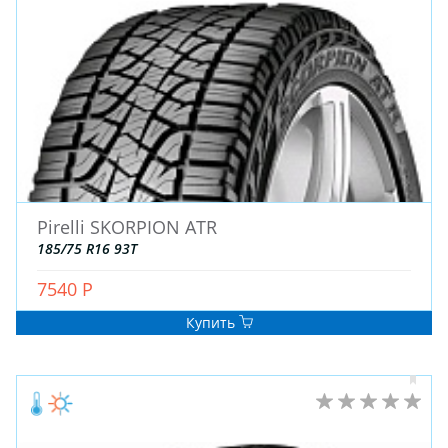
ЗИМНИЕ
Pirelli SKORPION ATR
ЛЕТНИЕ
185/75 R16 93T
ВСЕСЕЗОННЫЕ
7540 Р
ДЛЯ ГРУЗОВЫХ АВТО
ДЛЯ СПЕЦТЕХНИКИ
Купить
ЛИТЫЕ
ШТАМПОВАНЫЕ
ДЛЯ ГРУЗОВЫХ АВТО