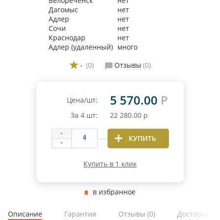
Белореченск
нет
Дагомыс
нет
Адлер
нет
Сочи
нет
Краснодар
нет
Адлер (удаленный)
много
-
(0)
Отзывы
(0)
5 570.00
Р
Цена/шт:
За
4
шт:
22 280.00
р
КУПИТЬ
Купить в 1 клик
в избранное
Описание
Гарантия
Отзывы
(0)
Доставка и 