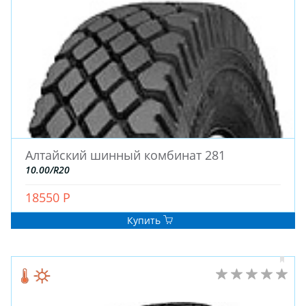
ЗИМНИЕ
Алтайский шинный комбинат 281
ЛЕТНИЕ
10.00/R20
ВСЕСЕЗОННЫЕ
18550 Р
ДЛЯ ГРУЗОВЫХ АВТО
ДЛЯ СПЕЦТЕХНИКИ
Купить
ЛИТЫЕ
ШТАМПОВАНЫЕ
ДЛЯ ГРУЗОВЫХ АВТО