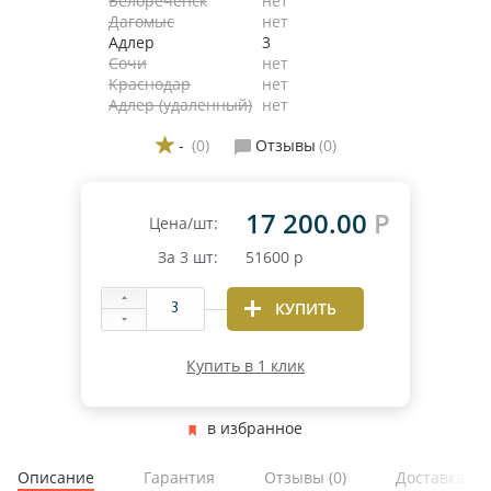
Белореченск
нет
Дагомыс
нет
Адлер
3
Сочи
нет
Краснодар
нет
Адлер (удаленный)
нет
-
(0)
Отзывы
(0)
17 200.00
Р
Цена/шт:
За
3
шт:
51600
р
КУПИТЬ
Купить в 1 клик
в избранное
Описание
Гарантия
Отзывы
(0)
Доставка и 