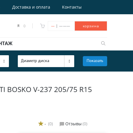
е
Доставка и оплата
Контакты
|
0
—
———
корзина
НТАЖ
Диаметр диска
Показать
ОТКРЫТЬ
I BOSKO V-237 205/75 R15
-
(0)
Отзывы
(0)