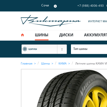
+7 (988) 4006-493
Сочи
ИНТЕРНЕТ М
ШИНЫ
ДИСКИ
АККУМУЛЯ
ФИЛЬТР
Тип шины
шины
Главная
Шины
КАМА
Летние шины КАМА VIA