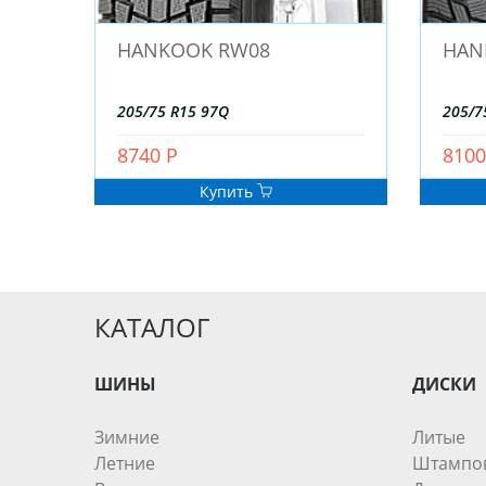
HANKOOK RW08
HAN
205/75 R15 97Q
205/7
8740 Р
8100
Купить
КАТАЛОГ
ШИНЫ
ДИСКИ
Зимние
Литые
Летние
Штампо