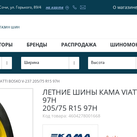
О магазин
Сочи, ул. Горького, 89/4
на карте
АГАЗИН ШИН
ТОРЫ
БРЕНДЫ
РАСПРОДАЖА
ШИНОМО
Ширина
Высота
TTI BOSKO V-237 205/75 R15 97H
ЛЕТНИЕ ШИНЫ КАМА VIATT
97H
205/75 R15 97H
Код товара: 4604278001668