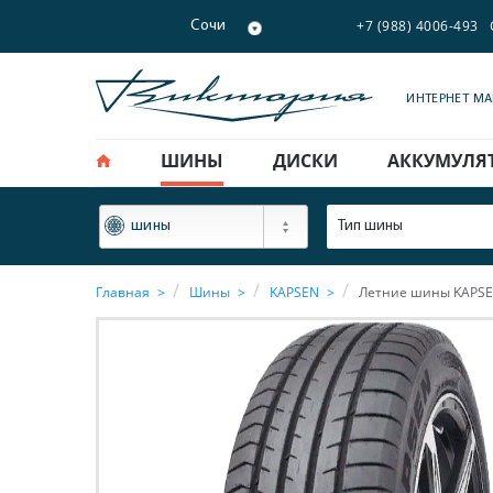
+7 (988) 4006-493
Сочи
ИНТЕРНЕТ М
ШИНЫ
ДИСКИ
АККУМУЛЯ
ФИЛЬТР
Тип шины
шины
Главная
Шины
KAPSEN
Летние шины KAPSEN