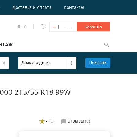
е
Доставка и оплата
Контакты
|
0
—
———
корзина
НТАЖ
Диаметр диска
Показать
ОТКРЫТЬ
00 215/55 R18 99W
-
(0)
Отзывы
(0)