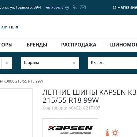
О магазин
Сочи, ул. Горького, 89/4
на карте
АГАЗИН ШИН
ТОРЫ
БРЕНДЫ
РАСПРОДАЖА
ШИНОМО
Ширина
Высота
 К3000 215/55 R18 99W
ЛЕТНИЕ ШИНЫ KAPSEN К30
215/55 R18 99W
Код товара: 4640216217197