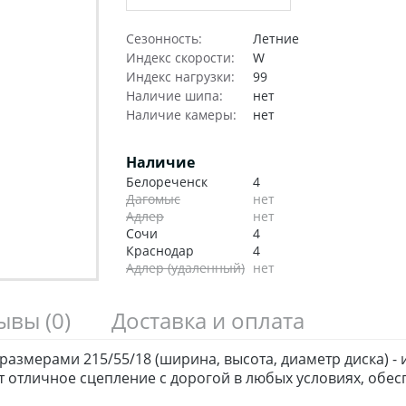
Сезонность:
Летние
Индекс скорости:
W
Индекс нагрузки:
99
Наличие шипа:
нет
Наличие камеры:
нет
Наличие
Белореченск
4
Дагомыс
нет
Адлер
нет
Сочи
4
Краснодар
4
Адлер (удаленный)
нет
зывы
(0)
Доставка и оплата
размерами 215/55/18 (ширина, высота, диаметр диска) -
отличное сцепление с дорогой в любых условиях, обес