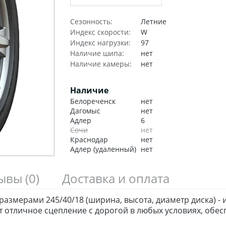
Сезонность:
Летние
Индекс скорости:
W
Индекс нагрузки:
97
Наличие шипа:
нет
Наличие камеры:
нет
Наличие
Белореченск
нет
Дагомыс
нет
Адлер
6
Сочи
нет
Краснодар
нет
Адлер (удаленный)
нет
зывы
(0)
Доставка и оплата
размерами 245/40/18 (ширина, высота, диаметр диска) -
отличное сцепление с дорогой в любых условиях, обес