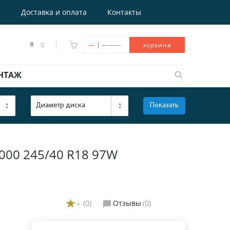
е
Доставка и оплата
Контакты
|
0
—
———
корзина
НТАЖ
Диаметр диска
Показать
ОТКРЫТЬ
00 245/40 R18 97W
-
(0)
Отзывы
(0)