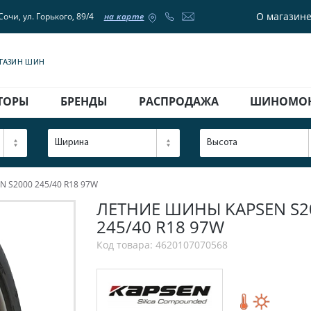
О магазин
Сочи, ул. Горького, 89/4
на карте
АГАЗИН ШИН
ТОРЫ
БРЕНДЫ
РАСПРОДАЖА
ШИНОМО
Ширина
Высота
 S2000 245/40 R18 97W
ЛЕТНИЕ ШИНЫ KAPSEN S20
245/40 R18 97W
Код товара: 4620107070568