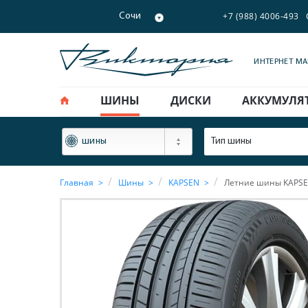
+7 (988) 4006-493
Сочи
ИНТЕРНЕТ М
ШИНЫ
ДИСКИ
АККУМУЛЯ
ФИЛЬТР
Тип шины
шины
Главная
Шины
KAPSEN
Летние шины KAPSEN