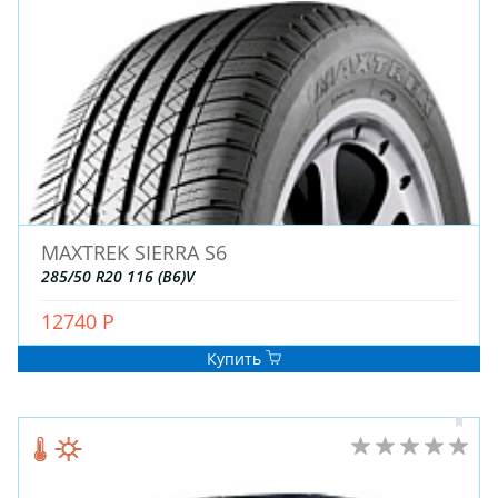
ЗИМНИЕ
MAXTREK SIERRA S6
ЛЕТНИЕ
285/50 R20 116 (B6)V
ВСЕСЕЗОННЫЕ
12740 Р
ДЛЯ ГРУЗОВЫХ АВТО
ДЛЯ СПЕЦТЕХНИКИ
Купить
ЛИТЫЕ
ШТАМПОВАНЫЕ
ДЛЯ ГРУЗОВЫХ АВТО