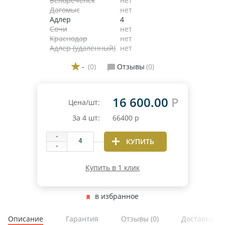
Белореченск
нет
Дагомыс
нет
Адлер
4
Сочи
нет
Краснодар
нет
Адлер (удаленный)
нет
-
(0)
Отзывы
(0)
16 600.00
Р
Цена/шт:
За
4
шт:
66400
р
КУПИТЬ
Купить в 1 клик
в избранное
Описание
Гарантия
Отзывы
(0)
Доставка и 