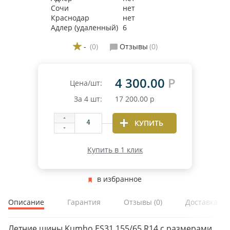
Сочи
нет
Краснодар
нет
Адлер (удаленный)
6
-
(0)
Отзывы
(0)
4 300.00
Р
Цена/шт:
За
4
шт:
17 200.00
р
КУПИТЬ
Купить в 1 клик
в избранное
Описание
Гарантия
Отзывы
(0)
Доставка и 
Летние шины Kumho ES31 155/65 R14 с размерами