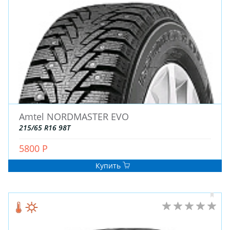
ЗИМНИЕ
Amtel NORDMASTER EVO
ЛЕТНИЕ
215/65 R16 98T
ВСЕСЕЗОННЫЕ
5800 Р
ДЛЯ ГРУЗОВЫХ АВТО
ДЛЯ СПЕЦТЕХНИКИ
Купить
ЛИТЫЕ
ШТАМПОВАНЫЕ
ДЛЯ ГРУЗОВЫХ АВТО