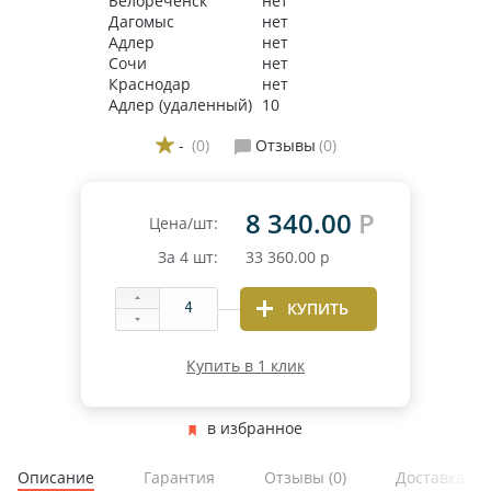
Белореченск
нет
Дагомыс
нет
Адлер
нет
Сочи
нет
Краснодар
нет
Адлер (удаленный)
10
-
(0)
Отзывы
(0)
8 340.00
Р
Цена/шт:
За
4
шт:
33 360.00
р
КУПИТЬ
Купить в 1 клик
в избранное
Описание
Гарантия
Отзывы
(0)
Доставка и 